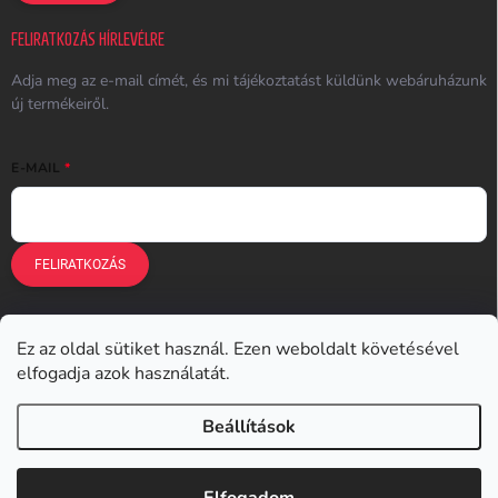
FELIRATKOZÁS HÍRLEVÉLRE
Adja meg az e-mail címét, és mi tájékoztatást küldünk webáruházunk
új termékeiről.
E-MAIL
FELIRATKOZÁS
Ez az oldal sütiket használ. Ezen weboldalt követésével
Earplugs.cz
Earplugs.sk
Earplugs.hu
Earmazing.de
elfogadja azok használatát.
Earplugs.at
Earplugs.ro
Lunesto.cz
Beállítások
Copyright 2026
Earplugs.hu
. Minden jog fenntartva.