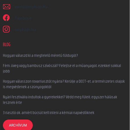
irjon
@
earplugs.hu
Facebook
earplugs.hu
BLOG
Hogyan válaszd ki a megfelelő méretű füldugót?
Fém, üveg vagy bambusz szívószál? Felejtse el a műanyagot, ezekkel sokkal
jobb
Hogyan válasszon rovarriasztót nyárra? Kerülje a DEET-et, a természetes olajok
is megvédenek a szúnyogoktól
Nyári fesztiválra indultok a gyerekekkel? Védd meg füleit, egyszer hálásak
lesznek érte
3 riasztó ok, amiért búcsút kell inteni a kémiai napvédőknek
ARCHÍVUM