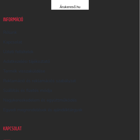
R
Árukereső.hu
U
K
INFORMÁCIÓ
E
R
Rólunk
E
Kapcsolat
S
Üzleti feltételek
Ő
Adatkezelési tájékoztató
Termék visszaküldése
Reklamáció és reklamációs szabályzat
Szállítás és fizetés módja
Nagykereskedelem és együttműködés
Egyedi megrendelések és ajándéktárgyak
KAPCSOLAT