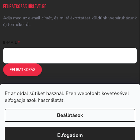
FELIRATKOZÁS HÍRLEVÉLRE
Adja meg az e-mail címét, és mi tájékoztatást küldünk webáruházunk
új termékeiről.
E-MAIL
FELIRATKOZÁS
Ez az oldal sütiket használ. Ezen weboldalt követésével
Earplugs.cz
Earplugs.sk
Earplugs.hu
Earmazing.de
elfogadja azok használatát.
Earplugs.at
Earplugs.ro
Lunesto.cz
Beállítások
Copyright 2026
Earplugs.hu
. Minden jog fenntartva.
Elfogadom