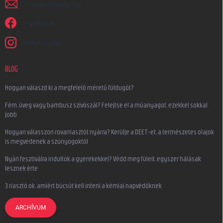
irjon
@
earplugs.hu
Facebook
earplugs.hu
BLOG
Hogyan válaszd ki a megfelelő méretű füldugót?
Fém, üveg vagy bambusz szívószál? Felejtse el a műanyagot, ezekkel sokkal
jobb
Hogyan válasszon rovarriasztót nyárra? Kerülje a DEET-et, a természetes olajok
is megvédenek a szúnyogoktól
Nyári fesztiválra indultok a gyerekekkel? Védd meg füleit, egyszer hálásak
lesznek érte
3 riasztó ok, amiért búcsút kell inteni a kémiai napvédőknek
ARCHÍVUM