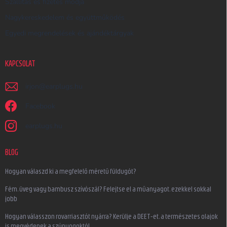
Szállítás és fizetés módja
Nagykereskedelem és együttműködés
Egyedi megrendelések és ajándéktárgyak
KAPCSOLAT
irjon
@
earplugs.hu
Facebook
earplugs.hu
BLOG
Hogyan válaszd ki a megfelelő méretű füldugót?
Fém, üveg vagy bambusz szívószál? Felejtse el a műanyagot, ezekkel sokkal
jobb
Hogyan válasszon rovarriasztót nyárra? Kerülje a DEET-et, a természetes olajok
is megvédenek a szúnyogoktól