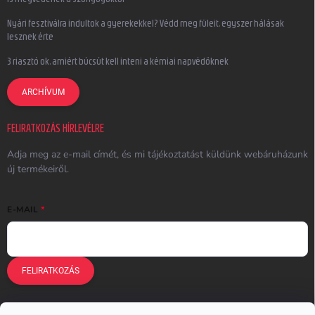
Nyári fesztiválra indultok a gyerekekkel? Védd meg füleit, egyszer hálásak
lesznek érte
3 riasztó ok, amiért búcsút kell inteni a kémiai napvédőknek
ARCHÍVUM
FELIRATKOZÁS HÍRLEVÉLRE
Adja meg az e-mail címét, és mi tájékoztatást küldünk webáruházunk
új termékeiről.
E-MAIL
FELIRATKOZÁS