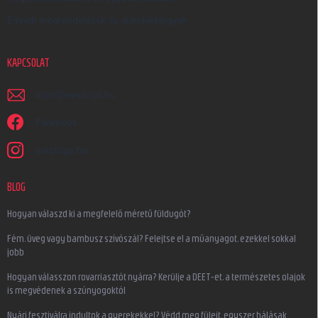
Egyedi megrendelések és ajándéktárgyak
KAPCSOLAT
irjon
@
earplugs.hu
Facebook
earplugs.hu
BLOG
Hogyan válaszd ki a megfelelő méretű füldugót?
Fém, üveg vagy bambusz szívószál? Felejtse el a műanyagot, ezekkel sokkal
jobb
Hogyan válasszon rovarriasztót nyárra? Kerülje a DEET-et, a természetes olajok
is megvédenek a szúnyogoktól
Nyári fesztiválra indultok a gyerekekkel? Védd meg füleit, egyszer hálásak