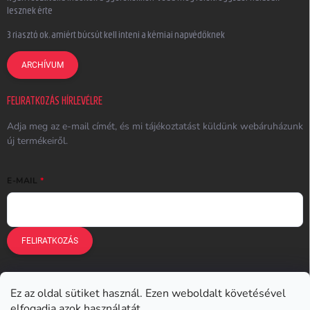
lesznek érte
3 riasztó ok, amiért búcsút kell inteni a kémiai napvédőknek
ARCHÍVUM
FELIRATKOZÁS HÍRLEVÉLRE
Adja meg az e-mail címét, és mi tájékoztatást küldünk webáruházunk
új termékeiről.
E-MAIL
FELIRATKOZÁS
Ez az oldal sütiket használ. Ezen weboldalt követésével
Earplugs.cz
Earplugs.sk
Earplugs.hu
Earmazing.de
elfogadja azok használatát.