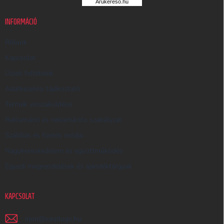
Árukereső.hu
U
K
INFORMÁCIÓ
E
R
Rólunk
E
Kapcsolat
S
Üzleti feltételek
Ő
Adatkezelési tájékoztató
Termék visszaküldése
Reklamáció és reklamációs szabályzat
Szállítás és fizetés módja
Nagykereskedelem és együttműködés
Egyedi megrendelések és ajándéktárgyak
KAPCSOLAT
irjon
@
earplugs.hu