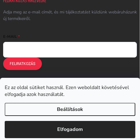
FELIRATKOZÁS HÍRLEVÉLRE
Adja meg az e-mail címét, és mi tájékoztatást küldünk webáruházunk
új termékeiről.
E-MAIL
FELIRATKOZÁS
Ez az oldal sütiket használ. Ezen weboldalt követésével
Earplugs.cz
Earplugs.sk
Earplugs.hu
Earmazing.de
elfogadja azok használatát.
Earplugs.at
Earplugs.ro
Lunesto.cz
Beállítások
Copyright 2026
Earplugs.hu
. Minden jog fenntartva.
Elfogadom
Shoptet készítette