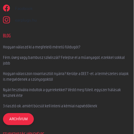
Facebook
earplugs.hu
BLOG
Hogyan válaszd ki a megfelelő méretű füldugót?
Fém, üveg vagy bambusz szívószál? Felejtse el a műanyagot, ezekkel sokkal
jobb
Hogyan válasszon rovarriasztót nyárra? Kerülje a DEET-et, a természetes olajok
is megvédenek a szúnyogoktól
Nyári fesztiválra indultok a gyerekekkel? Védd meg füleit, egyszer hálásak
lesznek érte
3 riasztó ok, amiért búcsút kell inteni a kémiai napvédőknek
ARCHÍVUM