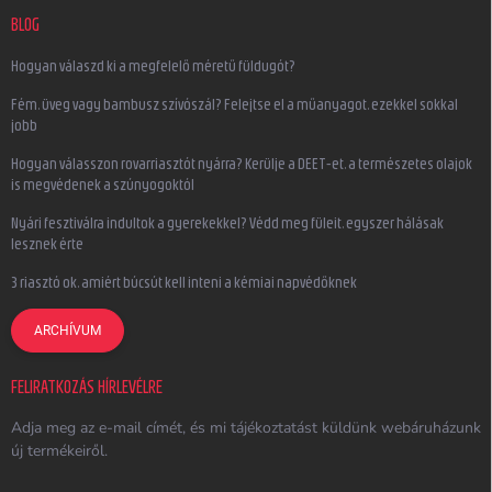
BLOG
Hogyan válaszd ki a megfelelő méretű füldugót?
Fém, üveg vagy bambusz szívószál? Felejtse el a műanyagot, ezekkel sokkal
jobb
Hogyan válasszon rovarriasztót nyárra? Kerülje a DEET-et, a természetes olajok
is megvédenek a szúnyogoktól
Nyári fesztiválra indultok a gyerekekkel? Védd meg füleit, egyszer hálásak
lesznek érte
3 riasztó ok, amiért búcsút kell inteni a kémiai napvédőknek
ARCHÍVUM
FELIRATKOZÁS HÍRLEVÉLRE
Adja meg az e-mail címét, és mi tájékoztatást küldünk webáruházunk
új termékeiről.