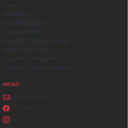
E
Kapcsolat
S
Üzleti feltételek
Ő
Adatkezelési tájékoztató
Termék visszaküldése
Reklamáció és reklamációs szabályzat
Szállítás és fizetés módja
Nagykereskedelem és együttműködés
Egyedi megrendelések és ajándéktárgyak
KAPCSOLAT
irjon
@
earplugs.hu
Facebook
earplugs.hu