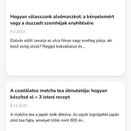
Hogyan válasszunk alvómaszkot: a kényelemért
vagy a duzzadt szemhéjak enyhítésére
9.2.2022
Elalvás előtt zavarja az utca fénye vagy esetleg párja, aki
késő estig olvas? Reggel kialvatlanul és...
A csodálatos matcha tea útmutatója: hogyan
készítsd el + 3 isteni recept
8.11.2021
A matcha tea a japán teák ékköve. Az egyik legrégebbi japán
zöld tea fajta, amelyet több mint 800 év...