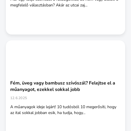
á
megfelelő választásban? Akár az utcai zaj...
j
a
Fém, üveg vagy bambusz szívószál? Felejtse el a
műanyagot, ezekkel sokkal jobb
12.6.2025
A műanyagok ideje lejárt! 10 tudósból 10 megerősíti, hogy
az ital sokkal jobban esik, ha tudja, hogy...