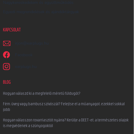
Nagykereskedelem és együttműködés
Egyedi megrendelések és ajándéktárgyak
KAPCSOLAT
irjon
@
earplugs.hu
Facebook
earplugs.hu
BLOG
Hogyan válaszd ki a megfelelő méretű füldugót?
Fém, üveg vagy bambusz szívószál? Felejtse el a műanyagot, ezekkel sokkal
jobb
Hogyan válasszon rovarriasztót nyárra? Kerülje a DEET-et, a természetes olajok
is megvédenek a szúnyogoktól