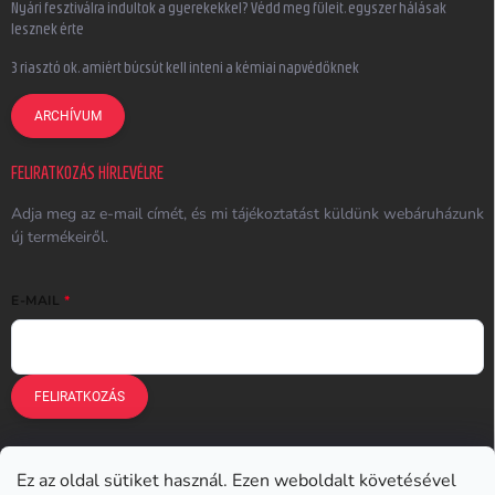
Nyári fesztiválra indultok a gyerekekkel? Védd meg füleit, egyszer hálásak
lesznek érte
3 riasztó ok, amiért búcsút kell inteni a kémiai napvédőknek
ARCHÍVUM
FELIRATKOZÁS HÍRLEVÉLRE
Adja meg az e-mail címét, és mi tájékoztatást küldünk webáruházunk
új termékeiről.
E-MAIL
FELIRATKOZÁS
Ez az oldal sütiket használ. Ezen weboldalt követésével