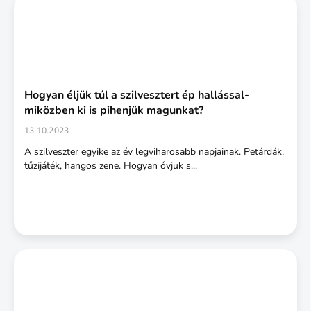
Hogyan éljük túl a szilvesztert ép hallással-
miközben ki is pihenjük magunkat?
13.10.2023
A szilveszter egyike az év legviharosabb napjainak. Petárdák,
tűzijáték, hangos zene. Hogyan óvjuk s...