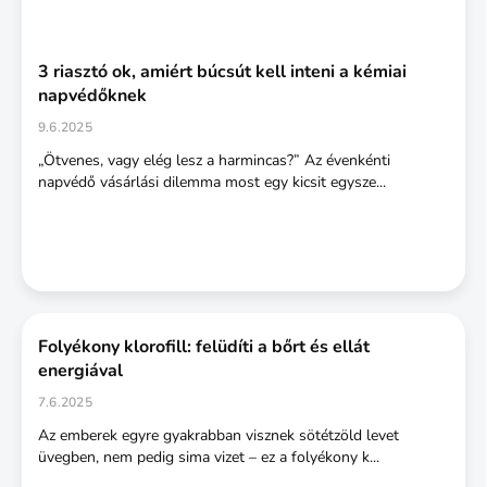
3 riasztó ok, amiért búcsút kell inteni a kémiai
napvédőknek
9.6.2025
„Ötvenes, vagy elég lesz a harmincas?” Az évenkénti
napvédő vásárlási dilemma most egy kicsit egysze...
Folyékony klorofill: felüdíti a bőrt és ellát
energiával
7.6.2025
Az emberek egyre gyakrabban visznek sötétzöld levet
üvegben, nem pedig sima vizet – ez a folyékony k...