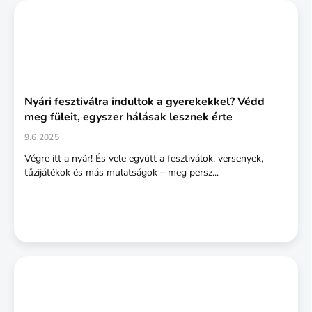
Nyári fesztiválra indultok a gyerekekkel? Védd
meg füleit, egyszer hálásak lesznek érte
9.6.2025
Végre itt a nyár! És vele együtt a fesztiválok, versenyek,
tűzijátékok és más mulatságok – meg persz...