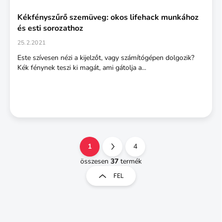
Kékfényszűrő szemüveg: okos lifehack munkához
és esti sorozathoz
25.2.2021
Este szívesen nézi a kijelzőt, vagy számítógépen dolgozik?
Kék fénynek teszi ki magát, ami gátolja a...
1
4
L
a
összesen
37
termék
L
p
i
FEL
o
s
t
z
a
á
i
s
r