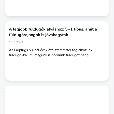
A legjobb füldugók alváshoz: 5+1 típus, amit a
füldugórajongók is jóváhagytak
10.8.2021
Az Earplugs.hu-nál évek óta szeretettel foglalkozunk
füldugókkal. Mi magunk is hordunk füldugót hang...