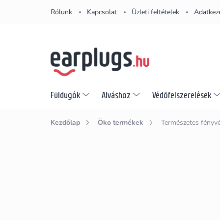
Ugrás
Rólunk
Kapcsolat
Üzleti feltételek
Adatkeze
a
fő
tartalomhoz
Füldugók
Alváshoz
Védőfelszerelések
Kezdőlap
Öko termékek
Természetes fényvé