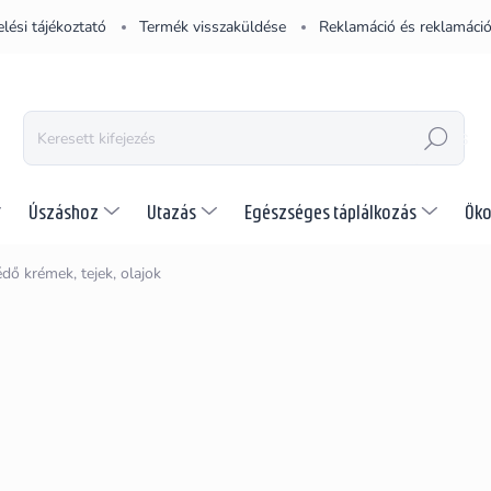
lési tájékoztató
Termék visszaküldése
Reklamáció és reklamáció
KERESÉS
Úszáshoz
Utazás
Egészséges táplálkozás
Öko
dő krémek, tejek, olajok