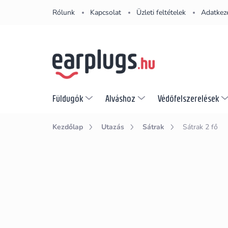
Ugrás
Rólunk
Kapcsolat
Üzleti feltételek
Adatkeze
a
fő
tartalomhoz
Füldugók
Alváshoz
Védőfelszerelések
Kezdőlap
Utazás
Sátrak
Sátrak 2 fő