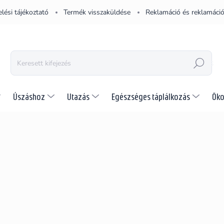
lési tájékoztató
Termék visszaküldése
Reklamáció és reklamáció
KERESÉS
Úszáshoz
Utazás
Egészséges táplálkozás
Öko