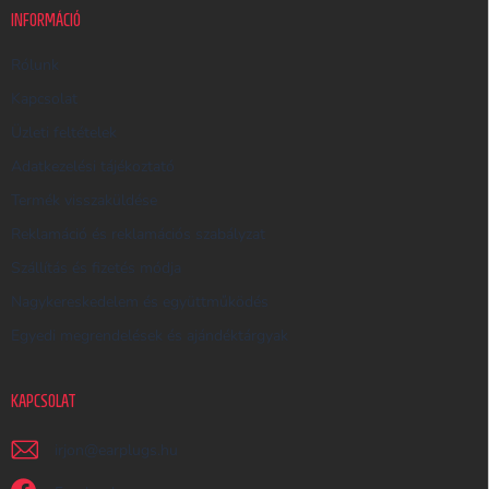
K
INFORMÁCIÓ
E
R
Rólunk
E
Kapcsolat
S
Üzleti feltételek
Ő
Adatkezelési tájékoztató
Termék visszaküldése
Reklamáció és reklamációs szabályzat
Szállítás és fizetés módja
Nagykereskedelem és együttműködés
Egyedi megrendelések és ajándéktárgyak
KAPCSOLAT
irjon
@
earplugs.hu