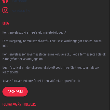
Facebook
earplugs.hu
BLOG
Hogyan válaszd ki a megfelelő méretű füldugót?
Fém, üveg vagy bambusz szívószál? Felejtse el a műanyagot, ezekkel sokkal
jobb
Hogyan válasszon rovarriasztót nyárra? Kerülje a DEET-et, a természetes olajok
is megvédenek a szúnyogoktól
Nyári fesztiválra indultok a gyerekekkel? Védd meg füleit, egyszer hálásak
lesznek érte
3 riasztó ok, amiért búcsút kell inteni a kémiai napvédőknek
ARCHÍVUM
FELIRATKOZÁS HÍRLEVÉLRE