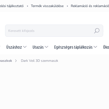
lési tájékoztató
Termék visszaküldése
Reklamáció és reklamáció
KERESÉS
Úszáshoz
Utazás
Egészséges táplálkozás
Öko
maszkok
Dark Veil 3D szemmaszk