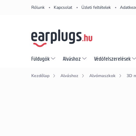
Ugrás
Rólunk
Kapcsolat
Üzleti feltételek
Adatkeze
a
fő
tartalomhoz
Füldugók
Alváshoz
Védőfelszerelések
Kezdőlap
Alváshoz
Alvómaszkok
3D 