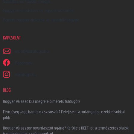
Szállítás és fizetés módja
Nagykereskedelem és együttműködés
Egyedi megrendelések és ajándéktárgyak
KAPCSOLAT
irjon
@
earplugs.hu
Facebook
earplugs.hu
BLOG
Hogyan válaszd ki a megfelelő méretű füldugót?
Fém, üveg vagy bambusz szívószál? Felejtse el a műanyagot, ezekkel sokkal
jobb
Hogyan válasszon rovarriasztót nyárra? Kerülje a DEET-et, a természetes olajok
is megvédenek a szúnyogoktól