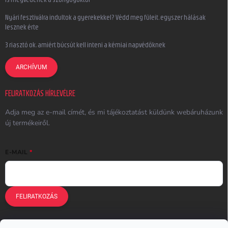
Nyári fesztiválra indultok a gyerekekkel? Védd meg füleit, egyszer hálásak
lesznek érte
3 riasztó ok, amiért búcsút kell inteni a kémiai napvédőknek
ARCHÍVUM
FELIRATKOZÁS HÍRLEVÉLRE
Adja meg az e-mail címét, és mi tájékoztatást küldünk webáruházunk
új termékeiről.
E-MAIL
FELIRATKOZÁS