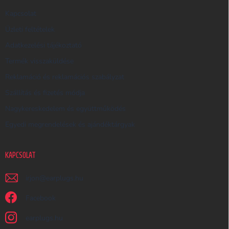
E
Kapcsolat
S
Üzleti feltételek
Ő
Adatkezelési tájékoztató
Termék visszaküldése
Reklamáció és reklamációs szabályzat
Szállítás és fizetés módja
Nagykereskedelem és együttműködés
Egyedi megrendelések és ajándéktárgyak
KAPCSOLAT
irjon
@
earplugs.hu
Facebook
earplugs.hu