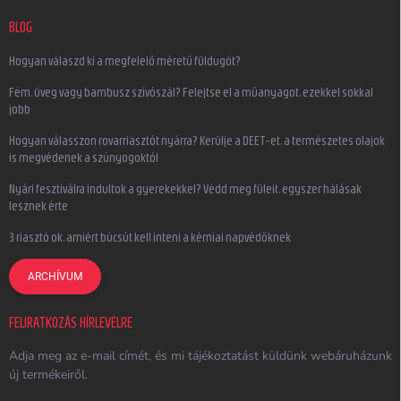
BLOG
Hogyan válaszd ki a megfelelő méretű füldugót?
Fém, üveg vagy bambusz szívószál? Felejtse el a műanyagot, ezekkel sokkal
jobb
Hogyan válasszon rovarriasztót nyárra? Kerülje a DEET-et, a természetes olajok
is megvédenek a szúnyogoktól
Nyári fesztiválra indultok a gyerekekkel? Védd meg füleit, egyszer hálásak
lesznek érte
3 riasztó ok, amiért búcsút kell inteni a kémiai napvédőknek
ARCHÍVUM
FELIRATKOZÁS HÍRLEVÉLRE
Adja meg az e-mail címét, és mi tájékoztatást küldünk webáruházunk
új termékeiről.