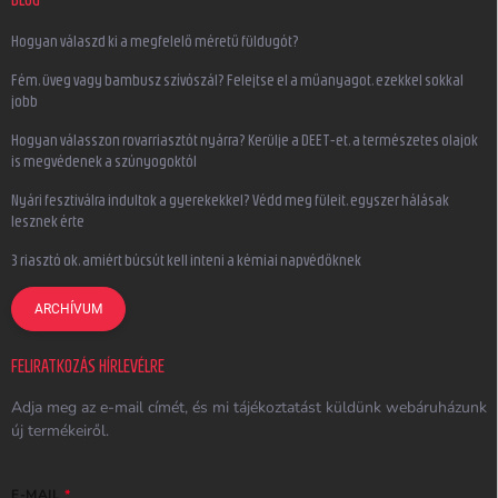
Hogyan válaszd ki a megfelelő méretű füldugót?
Fém, üveg vagy bambusz szívószál? Felejtse el a műanyagot, ezekkel sokkal
jobb
Hogyan válasszon rovarriasztót nyárra? Kerülje a DEET-et, a természetes olajok
is megvédenek a szúnyogoktól
Nyári fesztiválra indultok a gyerekekkel? Védd meg füleit, egyszer hálásak
lesznek érte
3 riasztó ok, amiért búcsút kell inteni a kémiai napvédőknek
ARCHÍVUM
FELIRATKOZÁS HÍRLEVÉLRE
Adja meg az e-mail címét, és mi tájékoztatást küldünk webáruházunk
új termékeiről.
E-MAIL