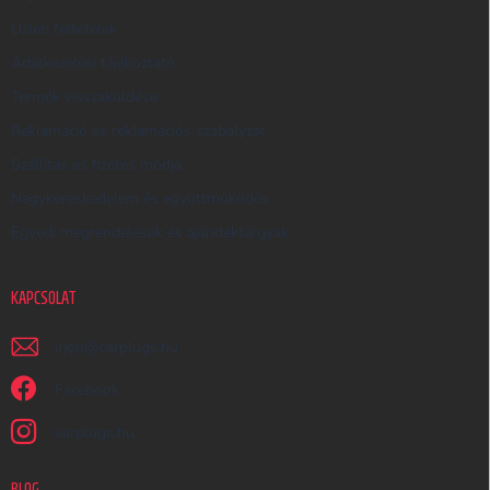
S
Üzleti feltételek
Ő
Adatkezelési tájékoztató
Termék visszaküldése
Reklamáció és reklamációs szabályzat
Szállítás és fizetés módja
Nagykereskedelem és együttműködés
Egyedi megrendelések és ajándéktárgyak
KAPCSOLAT
irjon
@
earplugs.hu
Facebook
earplugs.hu
BLOG