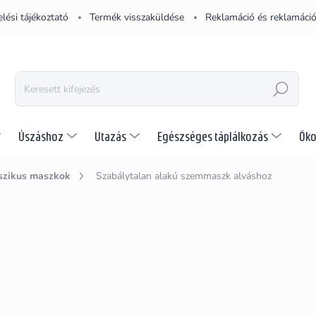
lési tájékoztató
Termék visszaküldése
Reklamáció és reklamáció
KERESÉS
Úszáshoz
Utazás
Egészséges táplálkozás
Öko
szikus maszkok
Szabálytalan alakú szemmaszk alváshoz