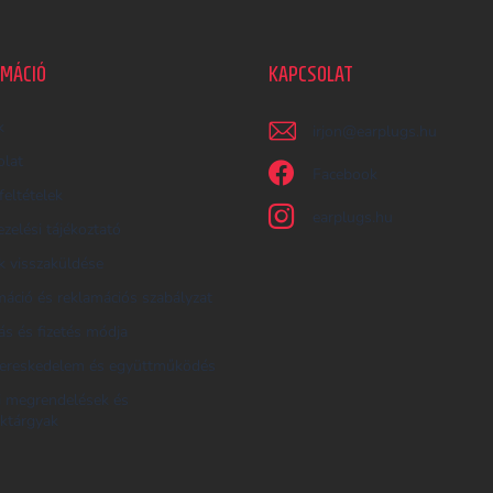
RMÁCIÓ
KAPCSOLAT
k
irjon
@
earplugs.hu
olat
Facebook
feltételek
earplugs.hu
zelési tájékoztató
 visszaküldése
áció és reklamációs szabályzat
tás és fizetés módja
ereskedelem és együttműködés
i megrendelések és
ktárgyak