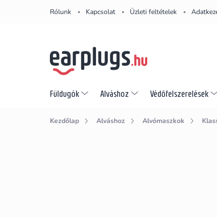
Ugrás
Rólunk
Kapcsolat
Üzleti feltételek
Adatkeze
a
fő
tartalomhoz
Füldugók
Alváshoz
Védőfelszerelések
Kezdőlap
Alváshoz
Alvómaszkok
Klas