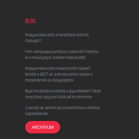
BLOG
Hogyan válaszd ki a megfelelő méretű
füldugót?
Fém, üveg vagy bambusz szívószál? Felejtse
el a műanyagot, ezekkel sokkal jobb
Hogyan válasszon rovarriasztót nyárra?
Kerülje a DEET-et, a természetes olajok is
megvédenek a szúnyogoktól
Nyári fesztiválra indultok a gyerekekkel? Védd
meg füleit, egyszer hálásak lesznek érte
3 riasztó ok, amiért búcsút kell inteni a kémiai
napvédőknek
ARCHÍVUM