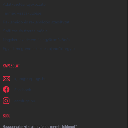
Adatkezelési tájékoztató
Termék visszaküldése
Reklamáció és reklamációs szabályzat
Szállítás és fizetés módja
Nagykereskedelem és együttműködés
Egyedi megrendelések és ajándéktárgyak
KAPCSOLAT
irjon
@
earplugs.hu
Facebook
earplugs.hu
BLOG
Hogyan válaszd ki a megfelelő méretű füldugót?