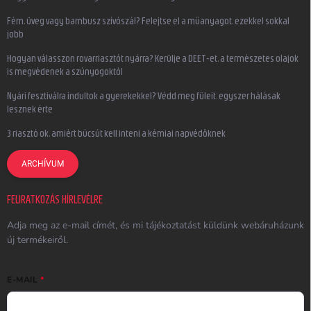
Fém, üveg vagy bambusz szívószál? Felejtse el a műanyagot, ezekkel sokkal
jobb
Hogyan válasszon rovarriasztót nyárra? Kerülje a DEET-et, a természetes olajok
is megvédenek a szúnyogoktól
Nyári fesztiválra indultok a gyerekekkel? Védd meg füleit, egyszer hálásak
lesznek érte
3 riasztó ok, amiért búcsút kell inteni a kémiai napvédőknek
ARCHÍVUM
FELIRATKOZÁS HÍRLEVÉLRE
Adja meg az e-mail címét, és mi tájékoztatást küldünk webáruházunk
új termékeiről.
E-MAIL