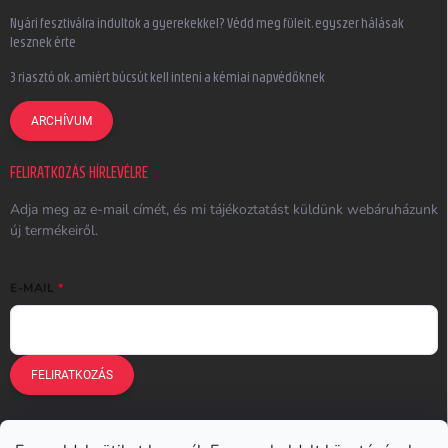
Nyári fesztiválra indultok a gyerekekkel? Védd meg füleit, egyszer hálásak
lesznek érte
3 riasztó ok, amiért búcsút kell inteni a kémiai napvédőknek
ARCHÍVUM
FELIRATKOZÁS HÍRLEVÉLRE
Adja meg az e-mail címét, és mi tájékoztatást küldünk webáruházunk
új termékeiről.
E-MAIL
FELIRATKOZÁS