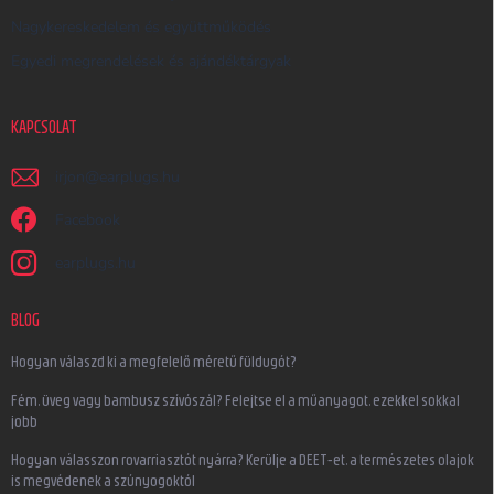
Nagykereskedelem és együttműködés
Egyedi megrendelések és ajándéktárgyak
KAPCSOLAT
irjon
@
earplugs.hu
Facebook
earplugs.hu
BLOG
Hogyan válaszd ki a megfelelő méretű füldugót?
Fém, üveg vagy bambusz szívószál? Felejtse el a műanyagot, ezekkel sokkal
jobb
Hogyan válasszon rovarriasztót nyárra? Kerülje a DEET-et, a természetes olajok
is megvédenek a szúnyogoktól