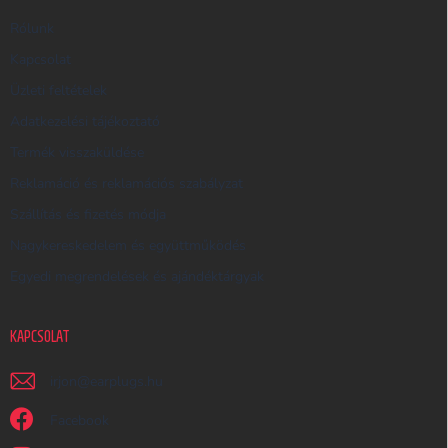
E
R
Rólunk
E
Kapcsolat
S
Üzleti feltételek
Ő
Adatkezelési tájékoztató
Termék visszaküldése
Reklamáció és reklamációs szabályzat
Szállítás és fizetés módja
Nagykereskedelem és együttműködés
Egyedi megrendelések és ajándéktárgyak
KAPCSOLAT
irjon
@
earplugs.hu
Facebook