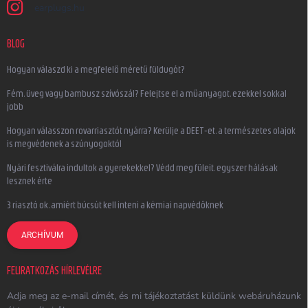
earplugs.hu
BLOG
Hogyan válaszd ki a megfelelő méretű füldugót?
Fém, üveg vagy bambusz szívószál? Felejtse el a műanyagot, ezekkel sokkal
jobb
Hogyan válasszon rovarriasztót nyárra? Kerülje a DEET-et, a természetes olajok
is megvédenek a szúnyogoktól
Nyári fesztiválra indultok a gyerekekkel? Védd meg füleit, egyszer hálásak
lesznek érte
3 riasztó ok, amiért búcsút kell inteni a kémiai napvédőknek
ARCHÍVUM
FELIRATKOZÁS HÍRLEVÉLRE
Adja meg az e-mail címét, és mi tájékoztatást küldünk webáruházunk