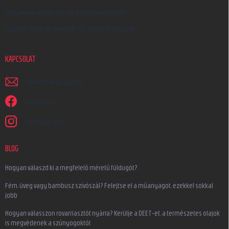
Nagykereskedelem és együttműködés
Egyedi megrendelések és ajándéktárgyak
KAPCSOLAT
irjon
@
earplugs.hu
Facebook
earplugs.hu
BLOG
Hogyan válaszd ki a megfelelő méretű füldugót?
Fém, üveg vagy bambusz szívószál? Felejtse el a műanyagot, ezekkel sokkal
jobb
Hogyan válasszon rovarriasztót nyárra? Kerülje a DEET-et, a természetes olajok
is megvédenek a szúnyogoktól