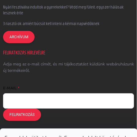
Nyári fesztiválra indultok a gyerekekkel? Védd meg füleit, egyszer hálásak
lesznek érte
3 riasztó ok, amiért búcsút kell inteni a kémiai napvédőknek
ARCHÍVUM
FELIRATKOZÁS HÍRLEVÉLRE
Adja meg az e-mail címét, és mi tájékoztatást küldünk webáruházunk
új termékeiről.
E-MAIL
FELIRATKOZÁS