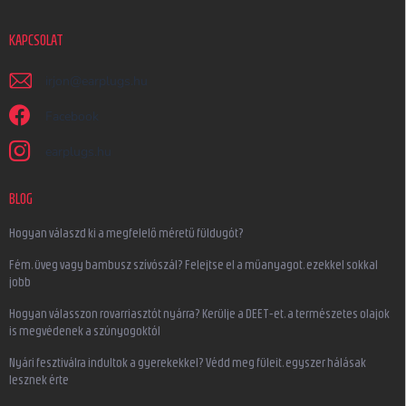
KAPCSOLAT
irjon
@
earplugs.hu
Facebook
earplugs.hu
BLOG
Hogyan válaszd ki a megfelelő méretű füldugót?
Fém, üveg vagy bambusz szívószál? Felejtse el a műanyagot, ezekkel sokkal
jobb
Hogyan válasszon rovarriasztót nyárra? Kerülje a DEET-et, a természetes olajok
is megvédenek a szúnyogoktól
Nyári fesztiválra indultok a gyerekekkel? Védd meg füleit, egyszer hálásak
lesznek érte