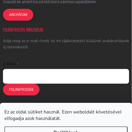
3 riasztó ok, amiért búcsút kell inteni a kémiai napvédőknek
ARCHÍVUM
FELIRATKOZÁS HÍRLEVÉLRE
Adja meg az e-mail címét, és mi tájékoztatást küldünk webáruházunk
új termékeiről.
E-MAIL
FELIRATKOZÁS
Ez az oldal sütiket használ. Ezen weboldalt követésével
Earplugs.cz
Earplugs.sk
Earplugs.hu
Earmazing.de
elfogadja azok használatát.
Earplugs.at
Earplugs.ro
Lunesto.cz