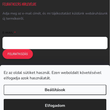
FELIRATKOZÁS HÍRLEVÉLRE
Adja meg az e-mail címét, és mi tájékoztatást küldünk webáruházunk
új termékeiről.
E-MAIL
FELIRATKOZÁS
Ez az oldal sütiket használ. Ezen weboldalt követésével
Earplugs.cz
Earplugs.sk
Earplugs.hu
Earmazing.de
elfogadja azok használatát.
Earplugs.at
Earplugs.ro
Lunesto.cz
Beállítások
Copyright 2026
Earplugs.hu
. Minden jog fenntartva.
Elfogadom