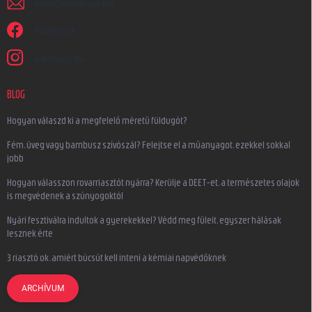
irjon
@
earplugs.hu
Facebook
earplugs.hu
BLOG
Hogyan válaszd ki a megfelelő méretű füldugót?
Fém, üveg vagy bambusz szívószál? Felejtse el a műanyagot, ezekkel sokkal
jobb
Hogyan válasszon rovarriasztót nyárra? Kerülje a DEET-et, a természetes olajok
is megvédenek a szúnyogoktól
Nyári fesztiválra indultok a gyerekekkel? Védd meg füleit, egyszer hálásak
lesznek érte
3 riasztó ok, amiért búcsút kell inteni a kémiai napvédőknek
ARCHÍVUM