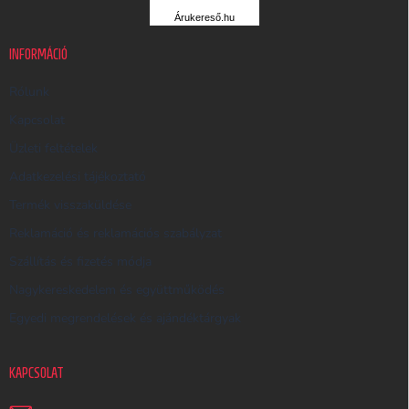
R
Árukereső.hu
U
K
INFORMÁCIÓ
E
R
Rólunk
E
Kapcsolat
S
Üzleti feltételek
Ő
Adatkezelési tájékoztató
Termék visszaküldése
Reklamáció és reklamációs szabályzat
Szállítás és fizetés módja
Nagykereskedelem és együttműködés
Egyedi megrendelések és ajándéktárgyak
KAPCSOLAT