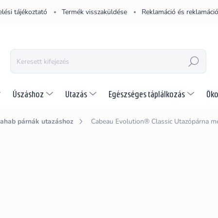
lési tájékoztató
Termék visszaküldése
Reklamáció és reklamáció
KERESÉS
Úszáshoz
Utazás
Egészséges táplálkozás
Öko
ahab párnák utazáshoz
Cabeau Evolution® Classic
Utazópárna m