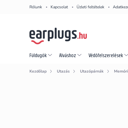
Ugrás
Rólunk
Kapcsolat
Üzleti feltételek
Adatkeze
a
fő
tartalomhoz
Füldugók
Alváshoz
Védőfelszerelések
Kezdőlap
Utazás
Utazópárnák
Memóri