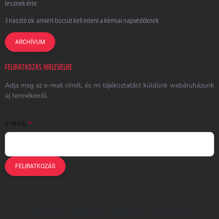
lesznek érte
3 riasztó ok, amiért búcsút kell inteni a kémiai napvédőknek
ARCHÍVUM
FELIRATKOZÁS HÍRLEVÉLRE
Adja meg az e-mail címét, és mi tájékoztatást küldünk webáruházunk
új termékeiről.
E-MAIL
FELIRATKOZÁS
Earplugs.cz
Earplugs.sk
Earplugs.hu
Earmazing.de