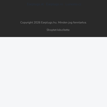
Earplugs.at
Earplugs.ro
Lunesto.cz
Copyright 2026
Earplugs.hu
. Minden jog fenntartva.
Shoptet készítette