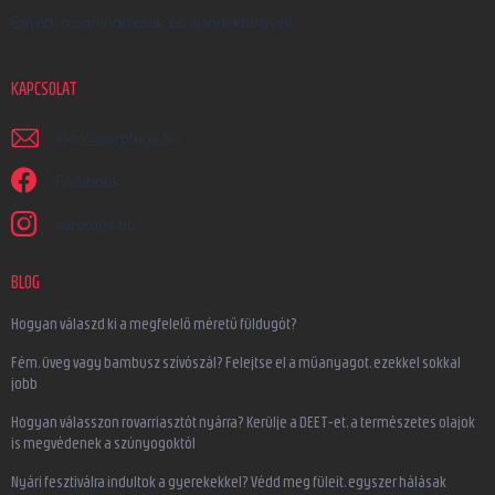
Egyedi megrendelések és ajándéktárgyak
KAPCSOLAT
irjon
@
earplugs.hu
Facebook
earplugs.hu
BLOG
Hogyan válaszd ki a megfelelő méretű füldugót?
Fém, üveg vagy bambusz szívószál? Felejtse el a műanyagot, ezekkel sokkal
jobb
Hogyan válasszon rovarriasztót nyárra? Kerülje a DEET-et, a természetes olajok
is megvédenek a szúnyogoktól
Nyári fesztiválra indultok a gyerekekkel? Védd meg füleit, egyszer hálásak