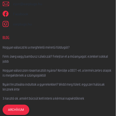
irjon
@
earplugs.hu
Facebook
earplugs.hu
BLOG
Hogyan válaszd ki a megfelelő méretű füldugót?
Fém, üveg vagy bambusz szívószál? Felejtse el a műanyagot, ezekkel sokkal
jobb
Hogyan válasszon rovarriasztót nyárra? Kerülje a DEET-et, a természetes olajok
is megvédenek a szúnyogoktól
Nyári fesztiválra indultok a gyerekekkel? Védd meg füleit, egyszer hálásak
lesznek érte
3 riasztó ok, amiért búcsút kell inteni a kémiai napvédőknek
ARCHÍVUM