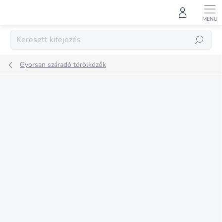
Ugrás
a
fő
tartalomhoz
KERESÉS
Gyorsan száradó törölközők