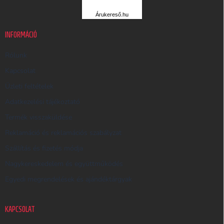
R
Árukereső.hu
U
K
INFORMÁCIÓ
E
R
Rólunk
E
Kapcsolat
S
Üzleti feltételek
Ő
Adatkezelési tájékoztató
Termék visszaküldése
Reklamáció és reklamációs szabályzat
Szállítás és fizetés módja
Nagykereskedelem és együttműködés
Egyedi megrendelések és ajándéktárgyak
KAPCSOLAT