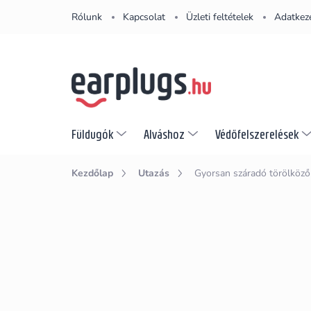
Ugrás
Rólunk
Kapcsolat
Üzleti feltételek
Adatkeze
a
fő
tartalomhoz
Füldugók
Alváshoz
Védőfelszerelések
Kezdőlap
Utazás
Gyorsan száradó törölköző