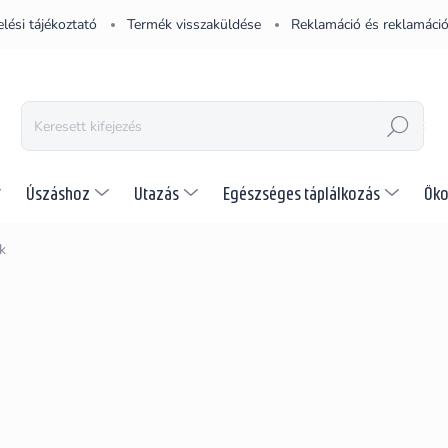
lési tájékoztató
Termék visszaküldése
Reklamáció és reklamáció
KERESÉS
Úszáshoz
Utazás
Egészséges táplálkozás
Öko
k