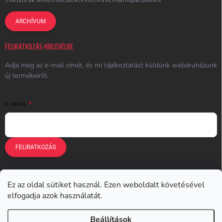
ARCHÍVUM
FELIRATKOZÁS HÍRLEVÉLRE
Adja meg az e-mail címét, és mi tájékoztatást küldünk webáruházunk
új termékeiről.
E-MAIL
FELIRATKOZÁS
Ez az oldal sütiket használ. Ezen weboldalt követésével
Earplugs.cz
Earplugs.sk
Earplugs.hu
Earmazing.de
elfogadja azok használatát.
Earplugs.at
Earplugs.ro
Lunesto.cz
Beállítások