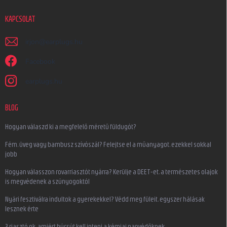
KAPCSOLAT
irjon
@
earplugs.hu
Facebook
earplugs.hu
BLOG
Hogyan válaszd ki a megfelelő méretű füldugót?
Fém, üveg vagy bambusz szívószál? Felejtse el a műanyagot, ezekkel sokkal
jobb
Hogyan válasszon rovarriasztót nyárra? Kerülje a DEET-et, a természetes olajok
is megvédenek a szúnyogoktól
Nyári fesztiválra indultok a gyerekekkel? Védd meg füleit, egyszer hálásak
lesznek érte
3 riasztó ok, amiért búcsút kell inteni a kémiai napvédőknek