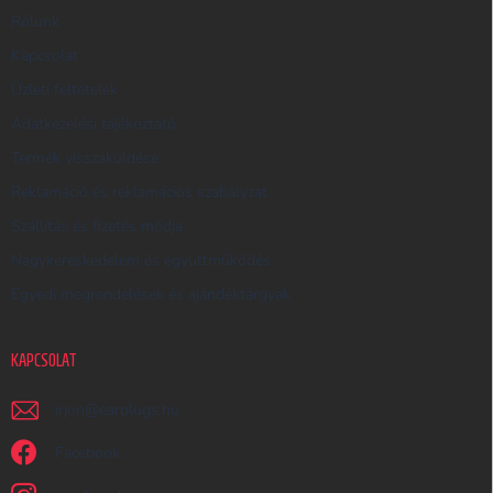
R
Rólunk
E
Kapcsolat
S
Üzleti feltételek
Ő
Adatkezelési tájékoztató
Termék visszaküldése
Reklamáció és reklamációs szabályzat
Szállítás és fizetés módja
Nagykereskedelem és együttműködés
Egyedi megrendelések és ajándéktárgyak
KAPCSOLAT
irjon
@
earplugs.hu
Facebook