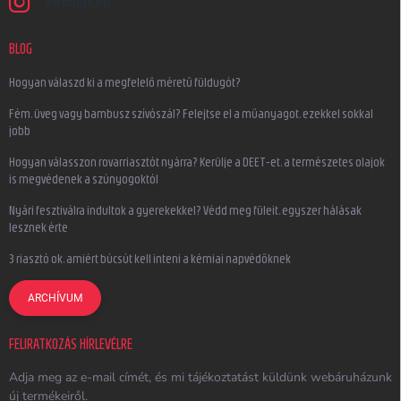
earplugs.hu
BLOG
Hogyan válaszd ki a megfelelő méretű füldugót?
Fém, üveg vagy bambusz szívószál? Felejtse el a műanyagot, ezekkel sokkal
jobb
Hogyan válasszon rovarriasztót nyárra? Kerülje a DEET-et, a természetes olajok
is megvédenek a szúnyogoktól
Nyári fesztiválra indultok a gyerekekkel? Védd meg füleit, egyszer hálásak
lesznek érte
3 riasztó ok, amiért búcsút kell inteni a kémiai napvédőknek
ARCHÍVUM
FELIRATKOZÁS HÍRLEVÉLRE
Adja meg az e-mail címét, és mi tájékoztatást küldünk webáruházunk
új termékeiről.