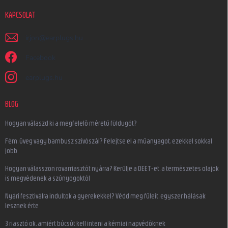
KAPCSOLAT
irjon
@
earplugs.hu
Facebook
earplugs.hu
BLOG
Hogyan válaszd ki a megfelelő méretű füldugót?
Fém, üveg vagy bambusz szívószál? Felejtse el a műanyagot, ezekkel sokkal
jobb
Hogyan válasszon rovarriasztót nyárra? Kerülje a DEET-et, a természetes olajok
is megvédenek a szúnyogoktól
Nyári fesztiválra indultok a gyerekekkel? Védd meg füleit, egyszer hálásak
lesznek érte
3 riasztó ok, amiért búcsút kell inteni a kémiai napvédőknek