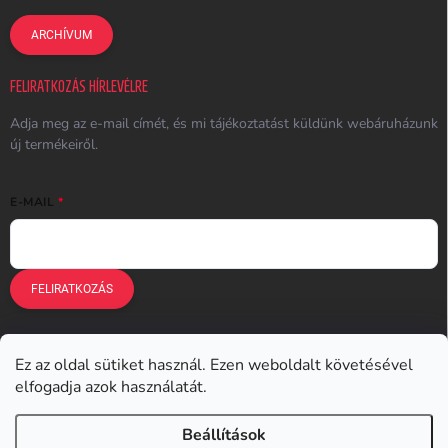
ARCHÍVUM
FELIRATKOZÁS HÍRLEVÉLRE
Adja meg az e-mail címét, és mi tájékoztatást küldünk webáruházunk
új termékeiről.
E-MAIL
FELIRATKOZÁS
Ez az oldal sütiket használ. Ezen weboldalt követésével
Earplugs.cz
Earplugs.sk
Earplugs.hu
Earmazing.de
elfogadja azok használatát.
Earplugs.at
Earplugs.ro
Lunesto.cz
Beállítások