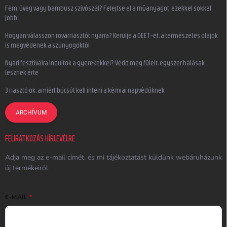
Fém, üveg vagy bambusz szívószál? Felejtse el a műanyagot, ezekkel sokkal
jobb
Hogyan válasszon rovarriasztót nyárra? Kerülje a DEET-et, a természetes olajok
is megvédenek a szúnyogoktól
Nyári fesztiválra indultok a gyerekekkel? Védd meg füleit, egyszer hálásak
lesznek érte
3 riasztó ok, amiért búcsút kell inteni a kémiai napvédőknek
ARCHÍVUM
FELIRATKOZÁS HÍRLEVÉLRE
Adja meg az e-mail címét, és mi tájékoztatást küldünk webáruházunk
új termékeiről.
E-MAIL