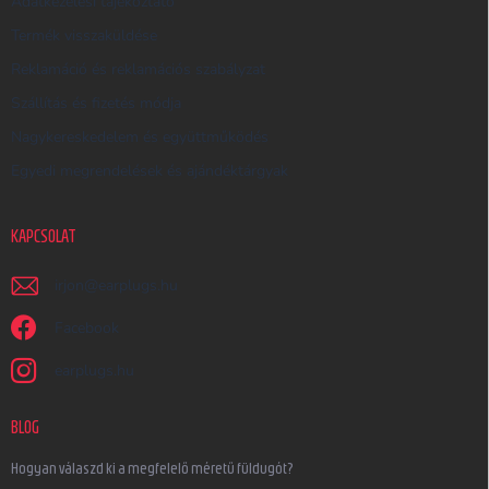
Adatkezelési tájékoztató
Termék visszaküldése
Reklamáció és reklamációs szabályzat
Szállítás és fizetés módja
Nagykereskedelem és együttműködés
Egyedi megrendelések és ajándéktárgyak
KAPCSOLAT
irjon
@
earplugs.hu
Facebook
earplugs.hu
BLOG
Hogyan válaszd ki a megfelelő méretű füldugót?