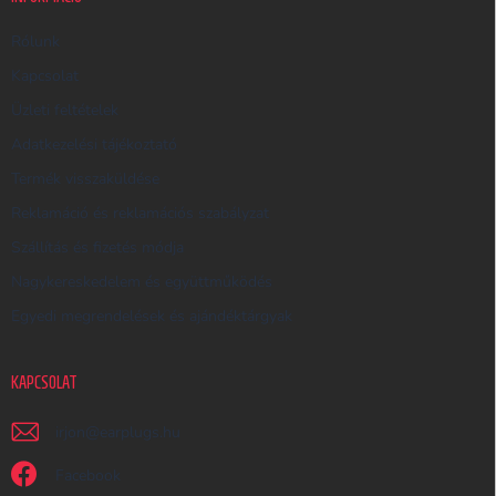
E
R
Rólunk
E
Kapcsolat
S
Üzleti feltételek
Ő
Adatkezelési tájékoztató
Termék visszaküldése
Reklamáció és reklamációs szabályzat
Szállítás és fizetés módja
Nagykereskedelem és együttműködés
Egyedi megrendelések és ajándéktárgyak
KAPCSOLAT
irjon
@
earplugs.hu
Facebook