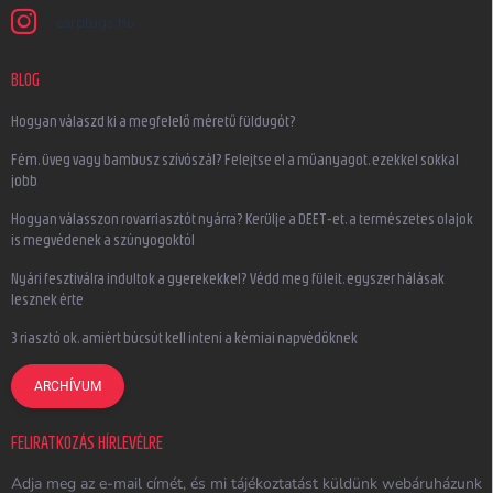
earplugs.hu
BLOG
Hogyan válaszd ki a megfelelő méretű füldugót?
Fém, üveg vagy bambusz szívószál? Felejtse el a műanyagot, ezekkel sokkal
jobb
Hogyan válasszon rovarriasztót nyárra? Kerülje a DEET-et, a természetes olajok
is megvédenek a szúnyogoktól
Nyári fesztiválra indultok a gyerekekkel? Védd meg füleit, egyszer hálásak
lesznek érte
3 riasztó ok, amiért búcsút kell inteni a kémiai napvédőknek
ARCHÍVUM
FELIRATKOZÁS HÍRLEVÉLRE
Adja meg az e-mail címét, és mi tájékoztatást küldünk webáruházunk