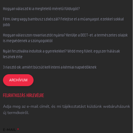
Hogyan válaszd ki a megfelelő méretű füldugót?
Fém, üveg vagy bambusz szívószál? Felejtse el a műanyagot, ezekkel sokkal
jobb
Hogyan válasszon rovarriasztót nyárra? Kerülje a DEET-et, a természetes olajok
is megvédenek a szúnyogoktól
Nyári fesztiválra indultok a gyerekekkel? Védd meg füleit, egyszer hálásak
lesznek érte
3 riasztó ok, amiért búcsút kell inteni a kémiai napvédőknek
ARCHÍVUM
FELIRATKOZÁS HÍRLEVÉLRE
Adja meg az e-mail címét, és mi tájékoztatást küldünk webáruházunk
új termékeiről.
E-MAIL