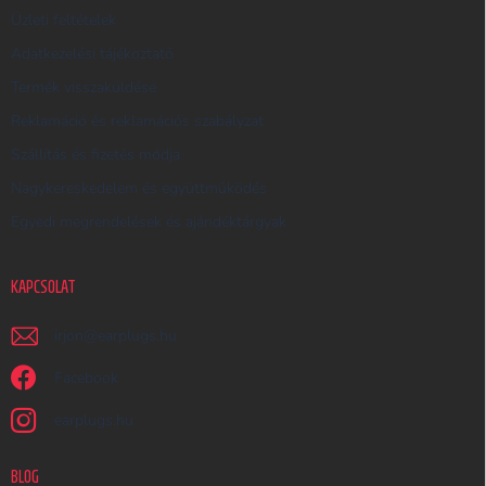
Üzleti feltételek
Ő
Adatkezelési tájékoztató
Termék visszaküldése
Reklamáció és reklamációs szabályzat
Szállítás és fizetés módja
Nagykereskedelem és együttműködés
Egyedi megrendelések és ajándéktárgyak
KAPCSOLAT
irjon
@
earplugs.hu
Facebook
earplugs.hu
BLOG