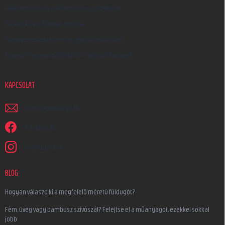
Reklamáció és reklamációs szabályzat
Szállítás és fizetés módja
Nagykereskedelem és együttműködés
Egyedi megrendelések és ajándéktárgyak
KAPCSOLAT
irjon
@
earplugs.hu
Facebook
earplugs.hu
BLOG
Hogyan válaszd ki a megfelelő méretű füldugót?
Fém, üveg vagy bambusz szívószál? Felejtse el a műanyagot, ezekkel sokkal
jobb