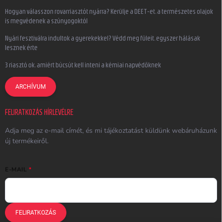
Hogyan válasszon rovarriasztót nyárra? Kerülje a DEET-et, a természetes olajok
is megvédenek a szúnyogoktól
Nyári fesztiválra indultok a gyerekekkel? Védd meg füleit, egyszer hálásak
lesznek érte
3 riasztó ok, amiért búcsút kell inteni a kémiai napvédőknek
ARCHÍVUM
FELIRATKOZÁS HÍRLEVÉLRE
Adja meg az e-mail címét, és mi tájékoztatást küldünk webáruházunk
új termékeiről.
E-MAIL
FELIRATKOZÁS