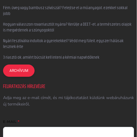
Fém, üveg vagy bambusz szívószál? Felejtse el a műanyagot, ezekkel sokkal
jobb
Hogyan válasszon rovarriasztót nyárra? Kerülje a DEET-et, a természetes olajok
is megvédenek a szúnyogoktól
Nyári fesztiválra indultok a gyerekekkel? Védd meg füleit, egyszer hálásak
lesznek érte
3 riasztó ok, amiért búcsút kell inteni a kémiai napvédőknek
ARCHÍVUM
FELIRATKOZÁS HÍRLEVÉLRE
Adja meg az e-mail címét, és mi tájékoztatást küldünk webáruházunk
új termékeiről.
E-MAIL