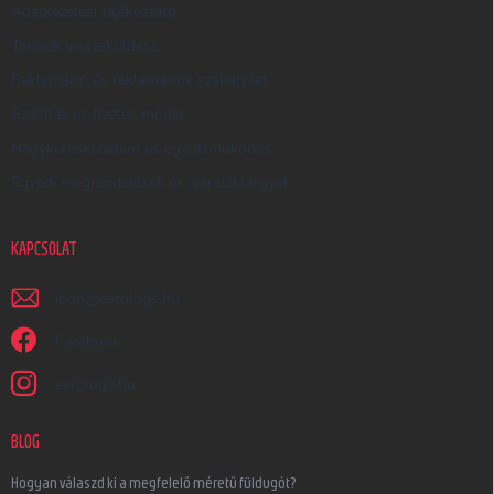
Adatkezelési tájékoztató
Termék visszaküldése
Reklamáció és reklamációs szabályzat
Szállítás és fizetés módja
Nagykereskedelem és együttműködés
Egyedi megrendelések és ajándéktárgyak
KAPCSOLAT
irjon
@
earplugs.hu
Facebook
earplugs.hu
BLOG
Hogyan válaszd ki a megfelelő méretű füldugót?