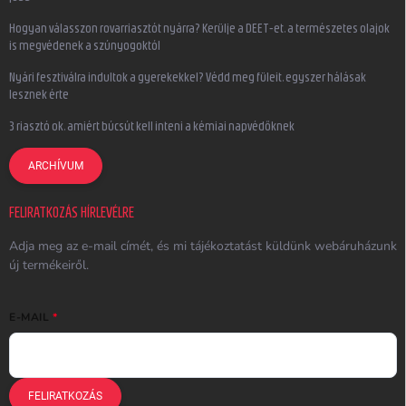
Hogyan válasszon rovarriasztót nyárra? Kerülje a DEET-et, a természetes olajok
is megvédenek a szúnyogoktól
Nyári fesztiválra indultok a gyerekekkel? Védd meg füleit, egyszer hálásak
lesznek érte
3 riasztó ok, amiért búcsút kell inteni a kémiai napvédőknek
ARCHÍVUM
FELIRATKOZÁS HÍRLEVÉLRE
Adja meg az e-mail címét, és mi tájékoztatást küldünk webáruházunk
új termékeiről.
E-MAIL
FELIRATKOZÁS