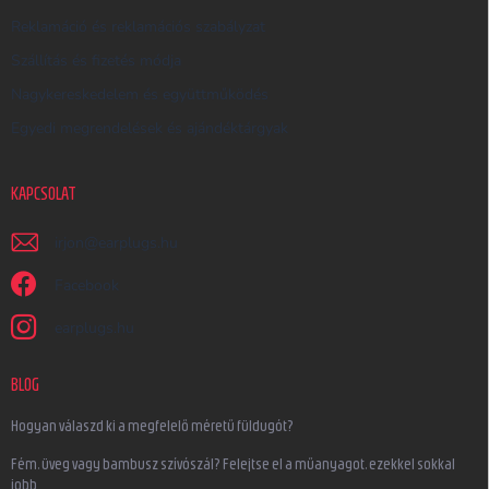
Reklamáció és reklamációs szabályzat
Szállítás és fizetés módja
Nagykereskedelem és együttműködés
Egyedi megrendelések és ajándéktárgyak
KAPCSOLAT
irjon
@
earplugs.hu
Facebook
earplugs.hu
BLOG
Hogyan válaszd ki a megfelelő méretű füldugót?
Fém, üveg vagy bambusz szívószál? Felejtse el a műanyagot, ezekkel sokkal
jobb