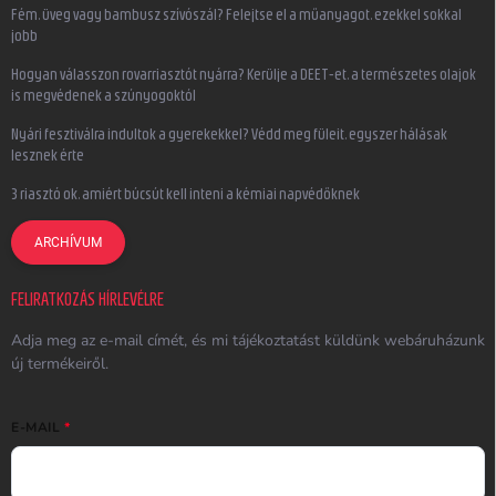
Fém, üveg vagy bambusz szívószál? Felejtse el a műanyagot, ezekkel sokkal
jobb
Hogyan válasszon rovarriasztót nyárra? Kerülje a DEET-et, a természetes olajok
is megvédenek a szúnyogoktól
Nyári fesztiválra indultok a gyerekekkel? Védd meg füleit, egyszer hálásak
lesznek érte
3 riasztó ok, amiért búcsút kell inteni a kémiai napvédőknek
ARCHÍVUM
FELIRATKOZÁS HÍRLEVÉLRE
Adja meg az e-mail címét, és mi tájékoztatást küldünk webáruházunk
új termékeiről.
E-MAIL