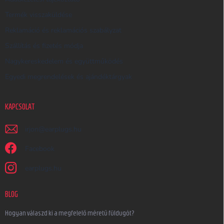
Termék visszaküldése
Reklamáció és reklamációs szabályzat
Szállítás és fizetés módja
Nagykereskedelem és együttműködés
Egyedi megrendelések és ajándéktárgyak
KAPCSOLAT
irjon
@
earplugs.hu
Facebook
earplugs.hu
BLOG
Hogyan válaszd ki a megfelelő méretű füldugót?