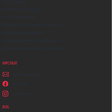
Üzleti feltételek
Ő
Adatkezelési tájékoztató
Termék visszaküldése
Reklamáció és reklamációs szabályzat
Szállítás és fizetés módja
Nagykereskedelem és együttműködés
Egyedi megrendelések és ajándéktárgyak
KAPCSOLAT
irjon
@
earplugs.hu
Facebook
earplugs.hu
BLOG