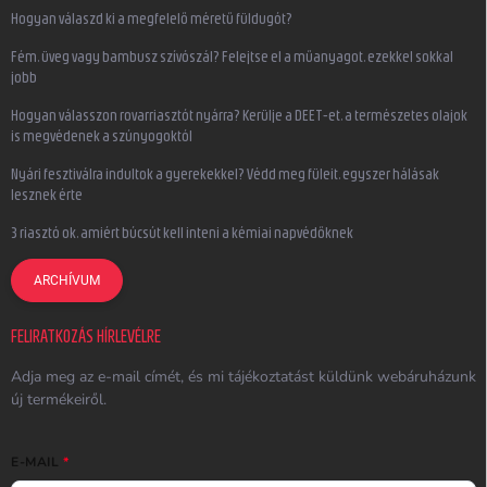
Hogyan válaszd ki a megfelelő méretű füldugót?
Fém, üveg vagy bambusz szívószál? Felejtse el a műanyagot, ezekkel sokkal
jobb
Hogyan válasszon rovarriasztót nyárra? Kerülje a DEET-et, a természetes olajok
is megvédenek a szúnyogoktól
Nyári fesztiválra indultok a gyerekekkel? Védd meg füleit, egyszer hálásak
lesznek érte
3 riasztó ok, amiért búcsút kell inteni a kémiai napvédőknek
ARCHÍVUM
FELIRATKOZÁS HÍRLEVÉLRE
Adja meg az e-mail címét, és mi tájékoztatást küldünk webáruházunk
új termékeiről.
E-MAIL