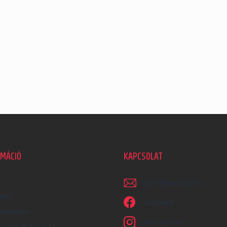
RMÁCIÓ
KAPCSOLAT
k
irjon
@
earplugs.hu
olat
Facebook
feltételek
earplugs.hu