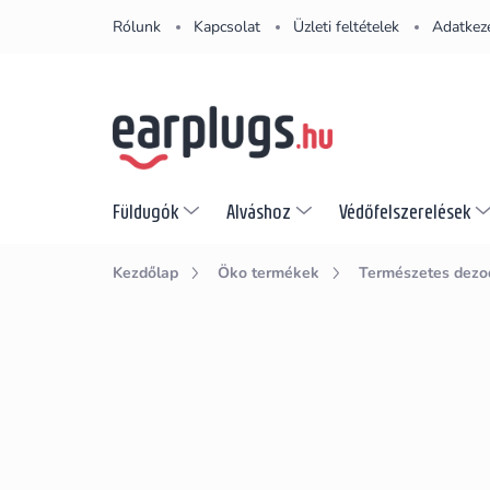
Ugrás
Rólunk
Kapcsolat
Üzleti feltételek
Adatkeze
a
fő
tartalomhoz
Füldugók
Alváshoz
Védőfelszerelések
Kezdőlap
Öko termékek
Természetes dezo