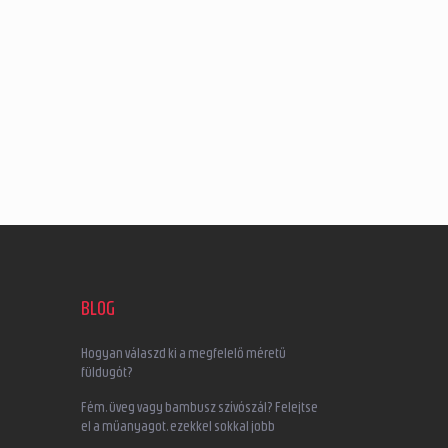
BLOG
Hogyan válaszd ki a megfelelő méretű
füldugót?
Fém, üveg vagy bambusz szívószál? Felejtse
el a műanyagot, ezekkel sokkal jobb