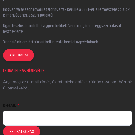
Hogyan válasszon rovarriasztót nyárra? Kerülje a DEET-et, a természetes olajok
is megvédenek a szúnyogoktól
Nyári fesztiválra indultok a gyerekekkel? Védd meg füleit, egyszer hálásak
lesznek érte
3 riasztó ok, amiért búcsút kell inteni a kémiai napvédőknek
ARCHÍVUM
FELIRATKOZÁS HÍRLEVÉLRE
Adja meg az e-mail címét, és mi tájékoztatást küldünk webáruházunk
új termékeiről.
E-MAIL
FELIRATKOZÁS