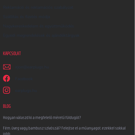
Reklamáció és reklamációs szabályzat
Szállítás és fizetés módja
Nagykereskedelem és együttműködés
Egyedi megrendelések és ajándéktárgyak
KAPCSOLAT
irjon
@
earplugs.hu
Facebook
earplugs.hu
BLOG
Hogyan válaszd ki a megfelelő méretű füldugót?
Fém, üveg vagy bambusz szívószál? Felejtse el a műanyagot, ezekkel sokkal
jobb