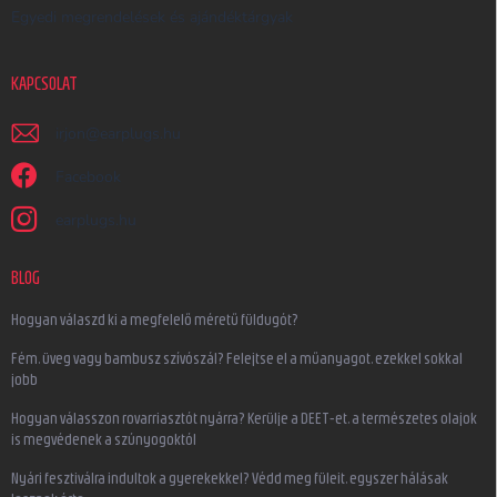
Egyedi megrendelések és ajándéktárgyak
KAPCSOLAT
irjon
@
earplugs.hu
Facebook
earplugs.hu
BLOG
Hogyan válaszd ki a megfelelő méretű füldugót?
Fém, üveg vagy bambusz szívószál? Felejtse el a műanyagot, ezekkel sokkal
jobb
Hogyan válasszon rovarriasztót nyárra? Kerülje a DEET-et, a természetes olajok
is megvédenek a szúnyogoktól
Nyári fesztiválra indultok a gyerekekkel? Védd meg füleit, egyszer hálásak