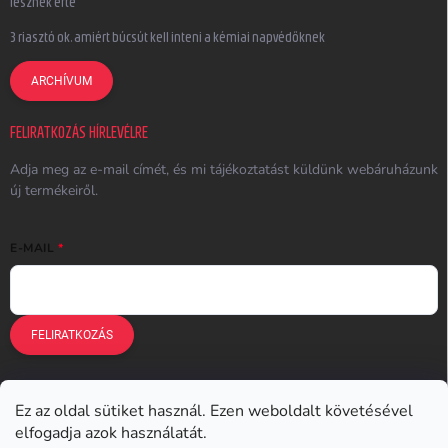
lesznek érte
3 riasztó ok, amiért búcsút kell inteni a kémiai napvédőknek
ARCHÍVUM
FELIRATKOZÁS HÍRLEVÉLRE
Adja meg az e-mail címét, és mi tájékoztatást küldünk webáruházunk
új termékeiről.
E-MAIL
FELIRATKOZÁS
Ez az oldal sütiket használ. Ezen weboldalt követésével
Earplugs.cz
Earplugs.sk
Earplugs.hu
Earmazing.de
elfogadja azok használatát.