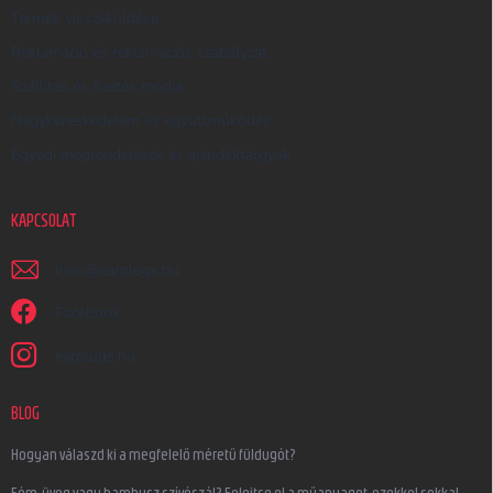
Termék visszaküldése
Reklamáció és reklamációs szabályzat
Szállítás és fizetés módja
Nagykereskedelem és együttműködés
Egyedi megrendelések és ajándéktárgyak
KAPCSOLAT
irjon
@
earplugs.hu
Facebook
earplugs.hu
BLOG
Hogyan válaszd ki a megfelelő méretű füldugót?
Fém, üveg vagy bambusz szívószál? Felejtse el a műanyagot, ezekkel sokkal