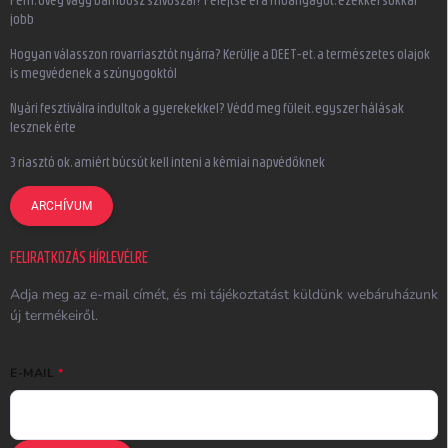
jobb
Hogyan válasszon rovarriasztót nyárra? Kerülje a DEET-et, a természetes olajok
is megvédenek a szúnyogoktól
Nyári fesztiválra indultok a gyerekekkel? Védd meg füleit, egyszer hálásak
lesznek érte
3 riasztó ok, amiért búcsút kell inteni a kémiai napvédőknek
ARCHÍVUM
FELIRATKOZÁS HÍRLEVÉLRE
Adja meg az e-mail címét, és mi tájékoztatást küldünk webáruházunk
új termékeiről.
E-MAIL