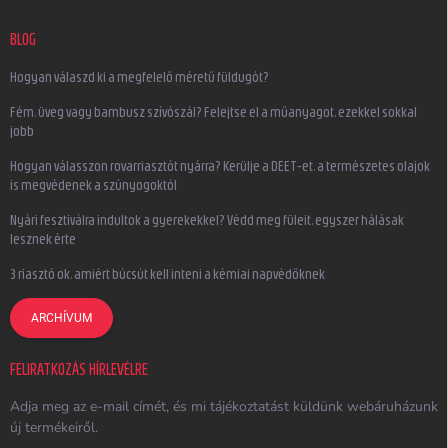
BLOG
Hogyan válaszd ki a megfelelő méretű füldugót?
Fém, üveg vagy bambusz szívószál? Felejtse el a műanyagot, ezekkel sokkal
jobb
Hogyan válasszon rovarriasztót nyárra? Kerülje a DEET-et, a természetes olajok
is megvédenek a szúnyogoktól
Nyári fesztiválra indultok a gyerekekkel? Védd meg füleit, egyszer hálásak
lesznek érte
3 riasztó ok, amiért búcsút kell inteni a kémiai napvédőknek
ARCHÍVUM
FELIRATKOZÁS HÍRLEVÉLRE
Adja meg az e-mail címét, és mi tájékoztatást küldünk webáruházunk
új termékeiről.