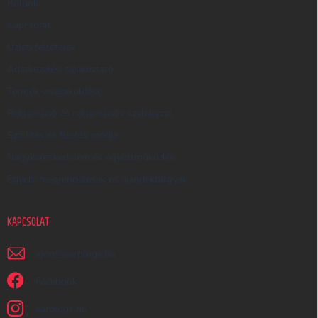
R
Rólunk
E
Kapcsolat
S
Üzleti feltételek
Ő
Adatkezelési tájékoztató
Termék visszaküldése
Reklamáció és reklamációs szabályzat
Szállítás és fizetés módja
Nagykereskedelem és együttműködés
Egyedi megrendelések és ajándéktárgyak
KAPCSOLAT
irjon
@
earplugs.hu
Facebook
earplugs.hu