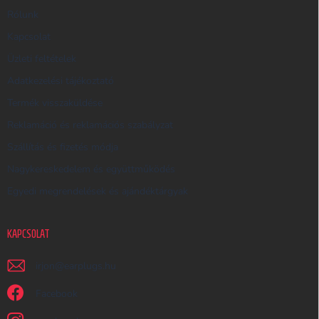
R
Rólunk
E
Kapcsolat
S
Üzleti feltételek
Ő
Adatkezelési tájékoztató
Termék visszaküldése
Reklamáció és reklamációs szabályzat
Szállítás és fizetés módja
Nagykereskedelem és együttműködés
Egyedi megrendelések és ajándéktárgyak
KAPCSOLAT
irjon
@
earplugs.hu
Facebook