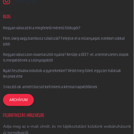
earplugs.hu
BLOG
Hogyan válaszd ki a megfelelő méretű füldugót?
Fém, üveg vagy bambusz szívószál? Felejtse el a műanyagot, ezekkel sokkal
jobb
Hogyan válasszon rovarriasztót nyárra? Kerülje a DEET-et, a természetes olajok
is megvédenek a szúnyogoktól
Nyári fesztiválra indultok a gyerekekkel? Védd meg füleit, egyszer hálásak
lesznek érte
3 riasztó ok, amiért búcsút kell inteni a kémiai napvédőknek
ARCHÍVUM
FELIRATKOZÁS HÍRLEVÉLRE
Adja meg az e-mail címét, és mi tájékoztatást küldünk webáruházunk
új termékeiről.