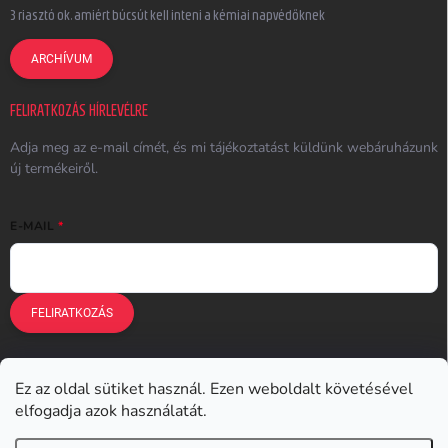
3 riasztó ok, amiért búcsút kell inteni a kémiai napvédőknek
ARCHÍVUM
FELIRATKOZÁS HÍRLEVÉLRE
Adja meg az e-mail címét, és mi tájékoztatást küldünk webáruházunk
új termékeiről.
E-MAIL
FELIRATKOZÁS
Ez az oldal sütiket használ. Ezen weboldalt követésével
Earplugs.cz
Earplugs.sk
Earplugs.hu
Earmazing.de
elfogadja azok használatát.
Earplugs.at
Earplugs.ro
Lunesto.cz