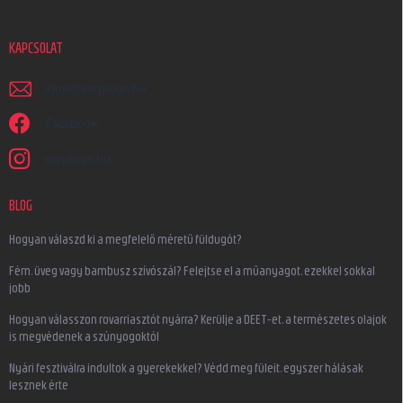
KAPCSOLAT
irjon
@
earplugs.hu
Facebook
earplugs.hu
BLOG
Hogyan válaszd ki a megfelelő méretű füldugót?
Fém, üveg vagy bambusz szívószál? Felejtse el a műanyagot, ezekkel sokkal
jobb
Hogyan válasszon rovarriasztót nyárra? Kerülje a DEET-et, a természetes olajok
is megvédenek a szúnyogoktól
Nyári fesztiválra indultok a gyerekekkel? Védd meg füleit, egyszer hálásak
lesznek érte