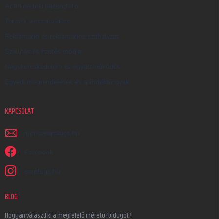
Adatkezelési tájékoztató
Termék visszaküldése
Reklamáció és reklamációs szabályzat
Szállítás és fizetés módja
Nagykereskedelem és együttműködés
Egyedi megrendelések és ajándéktárgyak
KAPCSOLAT
irjon
@
earplugs.hu
Facebook
earplugs.hu
BLOG
Hogyan válaszd ki a megfelelő méretű füldugót?