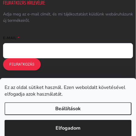
FELIRATKOZÁS HÍRLEVÉLRE
Adja meg az e-mail címét, és mi tájékoztatást küldünk webáruházunk
új termékeiről.
E-MAIL
FELIRATKOZÁS
Ez az oldal sütiket használ. Ezen weboldalt követésével
Earplugs.cz
Earplugs.sk
Earplugs.hu
Earmazing.de
elfogadja azok használatát.
Earplugs.at
Earplugs.ro
Lunesto.cz
Beállítások
Copyright 2026
Earplugs.hu
. Minden jog fenntartva.
Elfogadom
Shoptet készítette