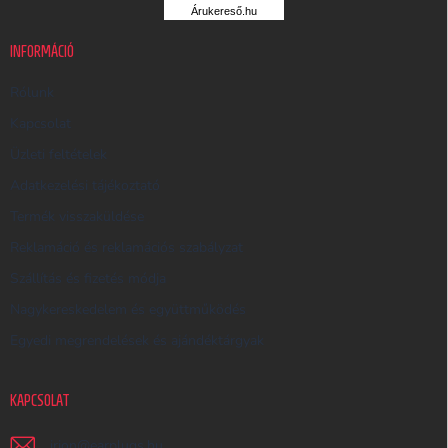
R
Árukereső.hu
U
K
INFORMÁCIÓ
E
R
Rólunk
E
Kapcsolat
S
Üzleti feltételek
Ő
Adatkezelési tájékoztató
Termék visszaküldése
Reklamáció és reklamációs szabályzat
Szállítás és fizetés módja
Nagykereskedelem és együttműködés
Egyedi megrendelések és ajándéktárgyak
KAPCSOLAT
irjon
@
earplugs.hu