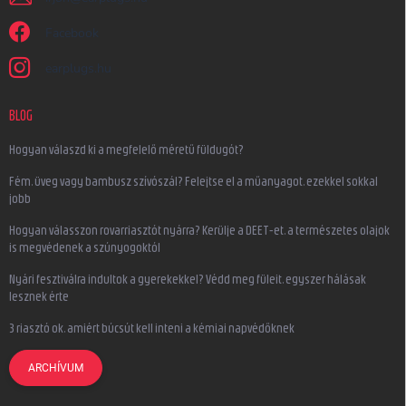
Facebook
earplugs.hu
BLOG
Hogyan válaszd ki a megfelelő méretű füldugót?
Fém, üveg vagy bambusz szívószál? Felejtse el a műanyagot, ezekkel sokkal
jobb
Hogyan válasszon rovarriasztót nyárra? Kerülje a DEET-et, a természetes olajok
is megvédenek a szúnyogoktól
Nyári fesztiválra indultok a gyerekekkel? Védd meg füleit, egyszer hálásak
lesznek érte
3 riasztó ok, amiért búcsút kell inteni a kémiai napvédőknek
ARCHÍVUM