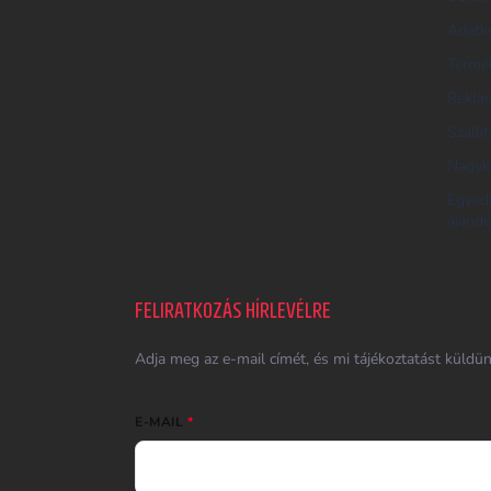
R
Adatke
E
Termék
S
Reklam
Ő
Szállí
Nagyk
Egyed
ajándé
FELIRATKOZÁS HÍRLEVÉLRE
Adja meg az e-mail címét, és mi tájékoztatást küldü
E-MAIL