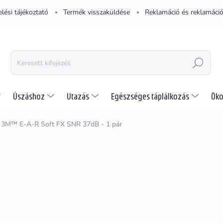
lési tájékoztató
Termék visszaküldése
Reklamáció és reklamáció
KERESÉS
Úszáshoz
Utazás
Egészséges táplálkozás
Öko
3M™ E-A-R Soft FX SNR 37dB - 1 pár