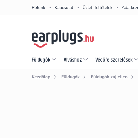
Ugrás
Rólunk
Kapcsolat
Üzleti feltételek
Adatkeze
a
fő
tartalomhoz
Füldugók
Alváshoz
Védőfelszerelések
Kezdőlap
Füldugók
Füldugók zaj ellen