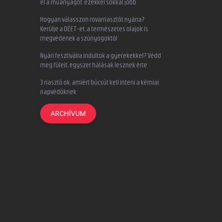
el a műanyagot, ezekkel sokkal jobb
Hogyan válasszon rovarriasztót nyárra?
Kerülje a DEET-et, a természetes olajok is
megvédenek a szúnyogoktól
Nyári fesztiválra indultok a gyerekekkel? Védd
meg füleit, egyszer hálásak lesznek érte
3 riasztó ok, amiért búcsút kell inteni a kémiai
napvédőknek
ARCHÍVUM