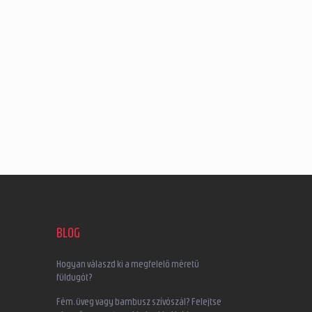
BLOG
Hogyan válaszd ki a megfelelő méretű
füldugót?
Fém, üveg vagy bambusz szívószál? Felejtse