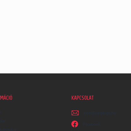
RMÁCIÓ
KAPCSOLAT
k
irjon
@
earplugs.hu
olat
Facebook
feltételek