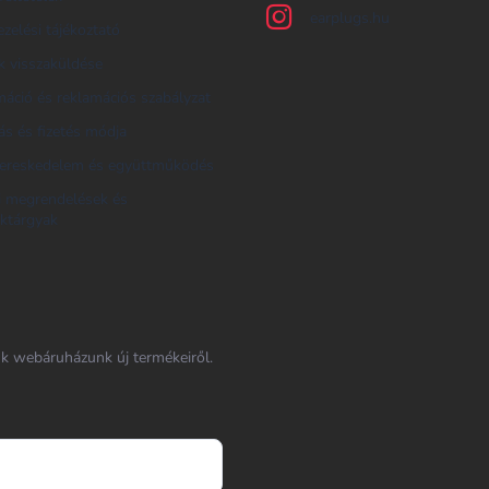
earplugs.hu
zelési tájékoztató
 visszaküldése
áció és reklamációs szabályzat
tás és fizetés módja
ereskedelem és együttműködés
i megrendelések és
ktárgyak
nk webáruházunk új termékeiről.