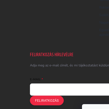
S
Reklam
Ő
Szállí
Nagyk
Egyed
ajándé
FELIRATKOZÁS HÍRLEVÉLRE
Adja meg az e-mail címét, és mi tájékoztatást küldü
E-MAIL
FELIRATKOZÁS