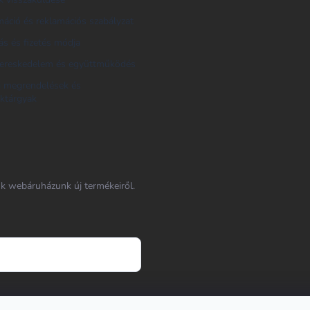
áció és reklamációs szabályzat
tás és fizetés módja
ereskedelem és együttműködés
i megrendelések és
ktárgyak
nk webáruházunk új termékeiről.