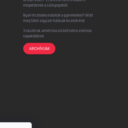
megvédenek a szúnyogoktól
Nyári fesztiválra indultok a gyerekekkel? Védd
meg füleit, egyszer hálásak lesznek érte
3 riasztó ok, amiért búcsút kell inteni a kémiai
napvédőknek
ARCHÍVUM