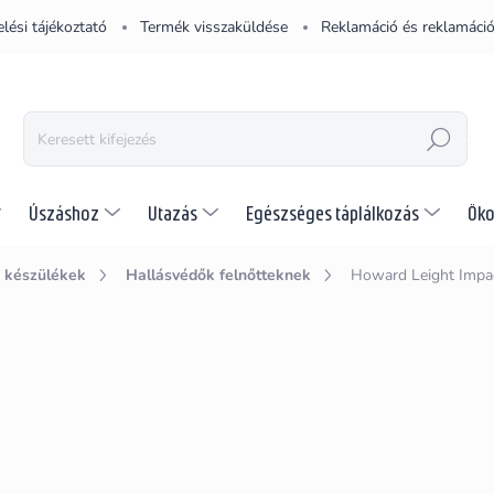
lési tájékoztató
Termék visszaküldése
Reklamáció és reklamáció
KERESÉS
Úszáshoz
Utazás
Egészséges táplálkozás
Öko
 készülékek
Hallásvédők felnőtteknek
Howard Leight Impac