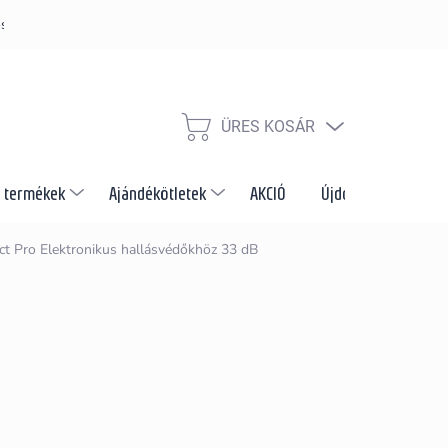
s szabályzat
Szállítás és fizetés módja
Nagykereskedelem és e
ÜRES KOSÁR
KOSÁR
 termékek
Ajándékötletek
AKCIÓ
Újdonságok
M
t Pro Elektronikus hallásvédőkhöz 33 dB