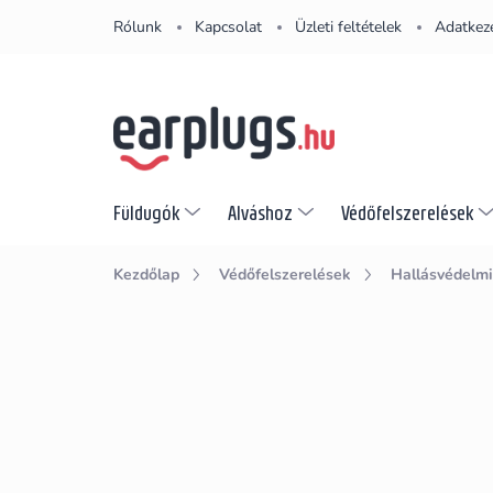
Ugrás
Rólunk
Kapcsolat
Üzleti feltételek
Adatkeze
a
fő
tartalomhoz
Füldugók
Alváshoz
Védőfelszerelések
Kezdőlap
Védőfelszerelések
Hallásvédelmi