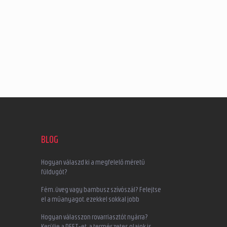
BLOG
Hogyan válaszd ki a megfelelő méretű
füldugót?
Fém, üveg vagy bambusz szívószál? Felejtse
el a műanyagot, ezekkel sokkal jobb
Hogyan válasszon rovarriasztót nyárra?
Kerülje a DEET-et, a természetes olajok is