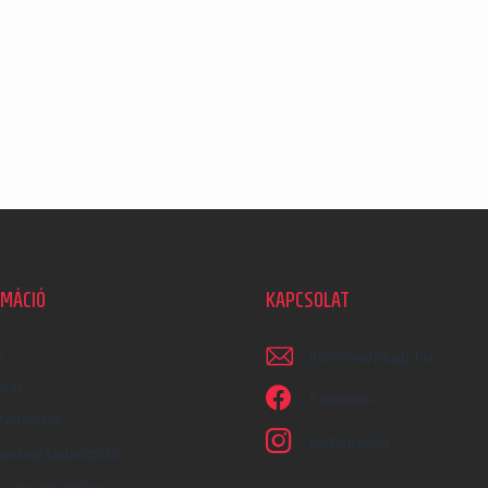
RMÁCIÓ
KAPCSOLAT
k
irjon
@
earplugs.hu
olat
Facebook
feltételek
earplugs.hu
zelési tájékoztató
 visszaküldése