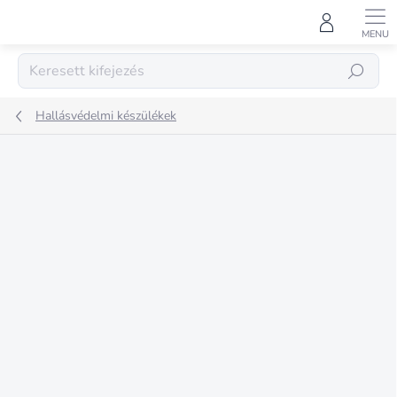
Ugrás
a
fő
tartalomhoz
KERESÉS
Hallásvédelmi készülékek