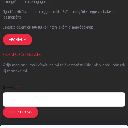
is megvédenek a szúnyogoktól
Nyári fesztiválra indultok a gyerekekkel? Védd meg füleit, egyszer hálásak
lesznek érte
3 riasztó ok, amiért búcsút kell inteni a kémiai napvédőknek
ARCHÍVUM
FELIRATKOZÁS HÍRLEVÉLRE
Adja meg az e-mail címét, és mi tájékoztatást küldünk webáruházunk
új termékeiről.
E-MAIL
FELIRATKOZÁS