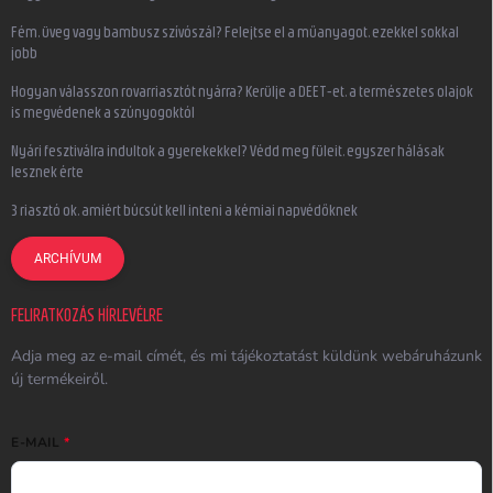
Fém, üveg vagy bambusz szívószál? Felejtse el a műanyagot, ezekkel sokkal
jobb
Hogyan válasszon rovarriasztót nyárra? Kerülje a DEET-et, a természetes olajok
is megvédenek a szúnyogoktól
Nyári fesztiválra indultok a gyerekekkel? Védd meg füleit, egyszer hálásak
lesznek érte
3 riasztó ok, amiért búcsút kell inteni a kémiai napvédőknek
ARCHÍVUM
FELIRATKOZÁS HÍRLEVÉLRE
Adja meg az e-mail címét, és mi tájékoztatást küldünk webáruházunk
új termékeiről.
E-MAIL