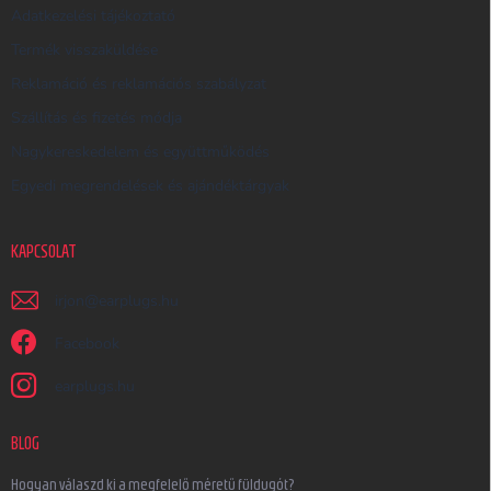
Adatkezelési tájékoztató
Termék visszaküldése
Reklamáció és reklamációs szabályzat
Szállítás és fizetés módja
Nagykereskedelem és együttműködés
Egyedi megrendelések és ajándéktárgyak
KAPCSOLAT
irjon
@
earplugs.hu
Facebook
earplugs.hu
BLOG
Hogyan válaszd ki a megfelelő méretű füldugót?