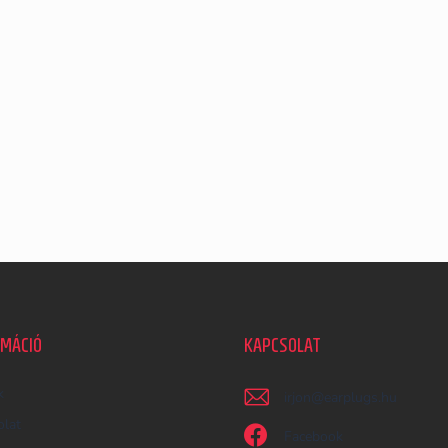
RMÁCIÓ
KAPCSOLAT
k
irjon
@
earplugs.hu
olat
Facebook