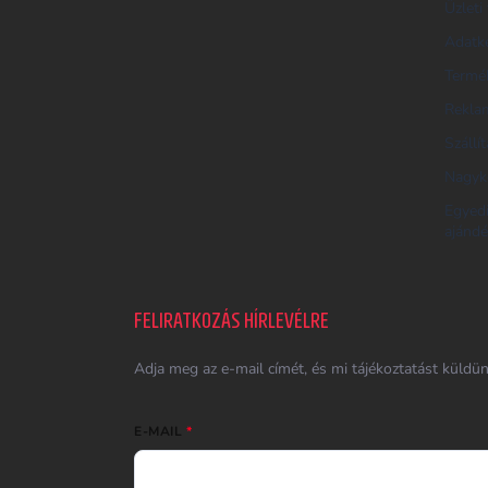
E
Üzleti 
R
Adatke
E
Termék
S
Reklam
Ő
Szállí
Nagyk
Egyed
ajándé
FELIRATKOZÁS HÍRLEVÉLRE
Adja meg az e-mail címét, és mi tájékoztatást küldü
E-MAIL