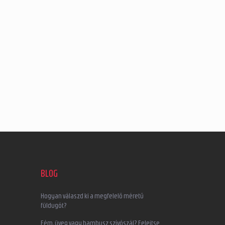
BLOG
Hogyan válaszd ki a megfelelő méretű
füldugót?
Fém, üveg vagy bambusz szívószál? Felejtse