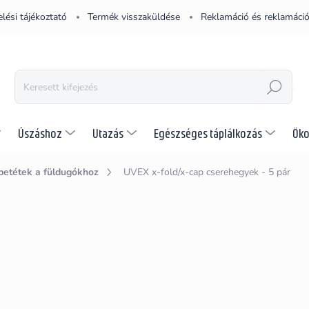
lési tájékoztató
Termék visszaküldése
Reklamáció és reklamáció
KERESÉS
Úszáshoz
Utazás
Egészséges táplálkozás
Öko
betétek a füldugókhoz
UVEX x-fold/x-cap cserehegyek - 5 pár