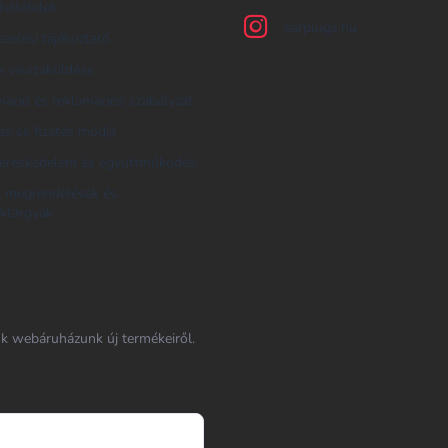
feltételek
earplugs.hu
zelési tájékoztató
 visszaküldése
áció és reklamációs szabályzat
tás és fizetés módja
ereskedelem és együttműködés
i megrendelések és
ktárgyak
nk webáruházunk új termékeiről.