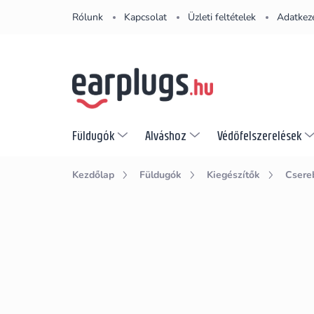
Ugrás
Rólunk
Kapcsolat
Üzleti feltételek
Adatkeze
a
fő
tartalomhoz
Füldugók
Alváshoz
Védőfelszerelések
Kezdőlap
Füldugók
Kiegészítők
Csere