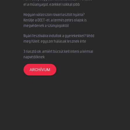
el a műanyagot, ezekkel sokkal jobb
Hogyan válasszon rovarriasztót nyárra?
Kerülje a DEET-et, a természetes olajok is
megvédenek a szúnyogoktól
Nyári fesztiválra indultok a gyerekekkel? Védd
meg füleit, egyszer hálásak lesznek érte
3 riasztó ok, amiért búcsút kell inteni a kémiai
napvédőknek
ARCHÍVUM